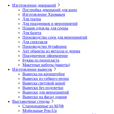
Изготовление декораций
Постройка декораций для кино
Изготовление Хромакея
Для театра
Для праздников и мероприятий
Пошив одежды для сцены
Для балета
Производство сцен для мероприятий
Для спектакля
Производство бутафории
Арт объекты из металла и дерева
Праздничное оформление
Буквы из пенопласта
Макетные работы (макеты)
Изготовление вывесок
Вывеска на кронштейне
Вывески из гибкого неона
Вывеска световой короб
Вывески без подсветки
Вывески для мероприятий
Вывески на фасад здания
Выставочные стенды
Стационарные из МДФ
Мобильные Pop-Up