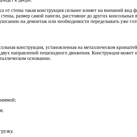
а от стены такая конструкция сильнее влияет на внешний вид фа
 стены, размер самой панели, расстояние до других консольных
едписанию на демонтаж или необходимости переделывать уже гот
сольная конструкция, установленная на металлическом кронштей
с двух направлений пешеходного движения. Конструкция может и
еталлическом основании.
раммой;
я;
рузку.