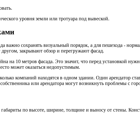
овать.
ического уровня земли или тротуара под вывеской.
ками
да важно сохранять визуальный порядок, а для пешехода - норм
с другом, закрывают обзор и перегружают фасад.
на на 10 метров фасада. Это значит, что перед установкой нужно
место может оказаться недопустимым.
колько компаний находятся в одном здании. Один арендатор стави
 собственника или арендатора могут возникнуть проблемы с го
габариты по высоте, ширине, толщине и выносу от стены. Конст