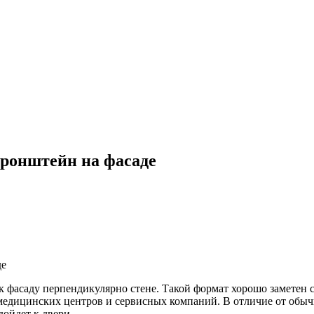
ронштейн на фасаде
де
к фасаду перпендикулярно стене. Такой формат хорошо заметен с
, медицинских центров и сервисных компаний. В отличие от обы
дойдет к двери.