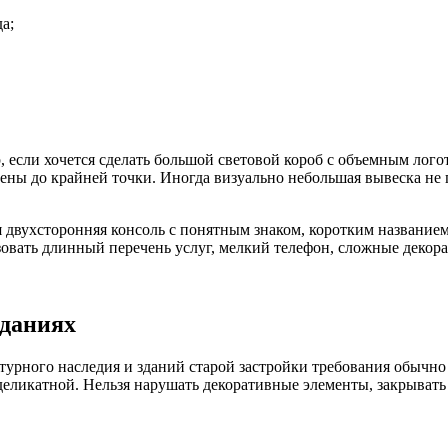
а;
 если хочется сделать большой световой короб с объемным лого
ены до крайней точки. Иногда визуально небольшая вывеска не 
двухсторонняя консоль с понятным знаком, коротким названием 
ьзовать длинный перечень услуг, мелкий телефон, сложные деко
зданиях
ьтурного наследия и зданий старой застройки требования обычн
деликатной. Нельзя нарушать декоративные элементы, закрывать