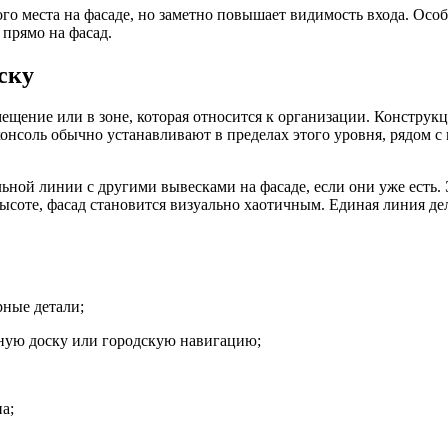
ого места на фасаде, но заметно повышает видимость входа. Осо
 прямо на фасад.
ску
ещение или в зоне, которая относится к организации. Конструк
онсоль обычно устанавливают в пределах этого уровня, рядом с 
ьной линии с другими вывесками на фасаде, если они уже есть.
высоте, фасад становится визуально хаотичным. Единая линия де
рные детали;
ьную доску или городскую навигацию;
а;