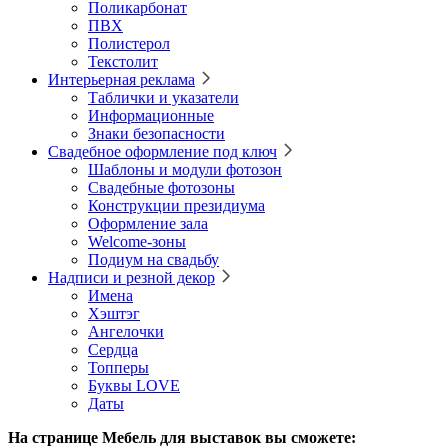
Поликарбонат
ПВХ
Полистерол
Текстолит
Интерьерная реклама
Таблички и указатели
Информационные
Знаки безопасности
Свадебное оформление под ключ
Шаблоны и модули фотозон
Свадебные фотозоны
Конструкции президиума
Оформление зала
Welcome-зоны
Подиум на свадьбу
Надписи и резной декор
Имена
Хэштэг
Ангелочки
Сердца
Топперы
Буквы LOVE
Даты
На странице Мебель для выставок вы сможете: