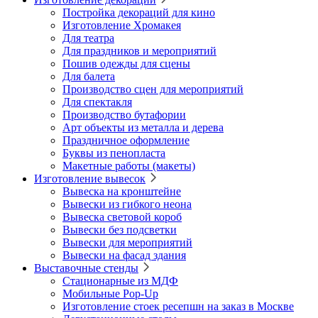
Постройка декораций для кино
Изготовление Хромакея
Для театра
Для праздников и мероприятий
Пошив одежды для сцены
Для балета
Производство сцен для мероприятий
Для спектакля
Производство бутафории
Арт объекты из металла и дерева
Праздничное оформление
Буквы из пенопласта
Макетные работы (макеты)
Изготовление вывесок
Вывеска на кронштейне
Вывески из гибкого неона
Вывеска световой короб
Вывески без подсветки
Вывески для мероприятий
Вывески на фасад здания
Выставочные стенды
Стационарные из МДФ
Мобильные Pop-Up
Изготовление стоек ресепшн на заказ в Москве