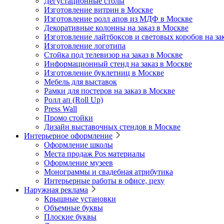
Дегустационные столы
Изготовление витрин в Москве
Изготовление ролл апов из МДФ в Москве
Декоративные колонны на заказ в Москве
Изготовление лайтбоксов и световых коробов на за
Изготовление логотипа
Стойка под телевизор на заказ в Москве
Информационный стенд на заказ в Москве
Изготовление буклетниц в Москве
Мебель для выставок
Рамки для постеров на заказ в Москве
Ролл ап (Roll Up)
Press Wall
Промо стойки
Дизайн выставочных стендов в Москве
Интерьерное оформление
Оформление школы
Места продаж Pos материалы
Оформление музеев
Монограммы и свадебная атрибутика
Интерьерные работы в офисе, цеху
Наружная реклама
Крышные установки
Объемные буквы
Плоские буквы