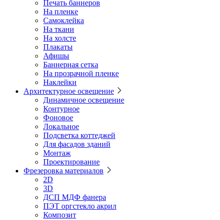
Печать баннеров
На пленке
Самоклейка
На ткани
На холсте
Плакаты
Афишы
Баннерная сетка
На прозрачной пленке
Наклейки
Архитектурное освещение
Динамичное освещение
Контурное
Фоновое
Локальное
Подсветка коттеджей
Для фасадов зданий
Монтаж
Проектирование
Фрезеровка материалов
2D
3D
ДСП МДФ фанера
ПЭТ оргстекло акрил
Композит