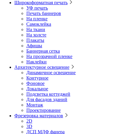
Широкоформатная печать
УФ печать
Печать баннеров
На пленке
Самоклейка
На ткани
На холсте
Плакаты
Афишы
Баннерная сетка
На прозрачной пленке
Наклейки
Архитектурное освещение
Динамичное освещение
Контурное
Фоновое
Локальное
Подсветка коттеджей
Для фасадов зданий
Монтаж
Проектирование
Фрезеровка материалов
2D
3D
ДСП МДФ фанера