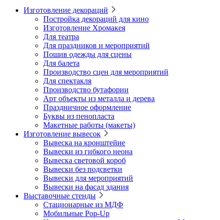
Изготовление декораций
Постройка декораций для кино
Изготовление Хромакея
Для театра
Для праздников и мероприятий
Пошив одежды для сцены
Для балета
Производство сцен для мероприятий
Для спектакля
Производство бутафории
Арт объекты из металла и дерева
Праздничное оформление
Буквы из пенопласта
Макетные работы (макеты)
Изготовление вывесок
Вывеска на кронштейне
Вывески из гибкого неона
Вывеска световой короб
Вывески без подсветки
Вывески для мероприятий
Вывески на фасад здания
Выставочные стенды
Стационарные из МДФ
Мобильные Pop-Up