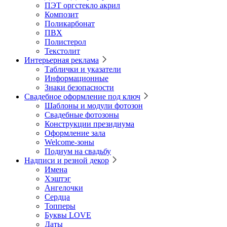
ПЭТ оргстекло акрил
Композит
Поликарбонат
ПВХ
Полистерол
Текстолит
Интерьерная реклама
Таблички и указатели
Информационные
Знаки безопасности
Свадебное оформление под ключ
Шаблоны и модули фотозон
Свадебные фотозоны
Конструкции президиума
Оформление зала
Welcome-зоны
Подиум на свадьбу
Надписи и резной декор
Имена
Хэштэг
Ангелочки
Сердца
Топперы
Буквы LOVE
Даты